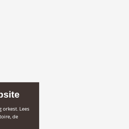
site
g orkest. Lees
toire, de