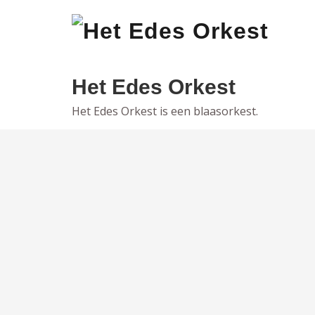
Ga
naar
de
inhoud
Het Edes Orkest
Het Edes Orkest is een blaasorkest.