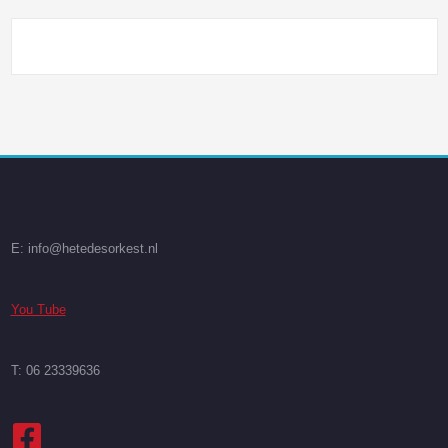
E: info@hetedesorkest.nl
You Tube
T: 06 23339636