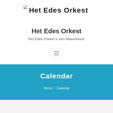
Ga
naar
de
inhoud
Het Edes Orkest
Het Edes Orkest is een blaasorkest.
Calendar
Home
Calendar