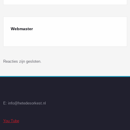
Webmaster
Reacties zijn gesloten.
E: info@hetedesorkest.nl
You Tube