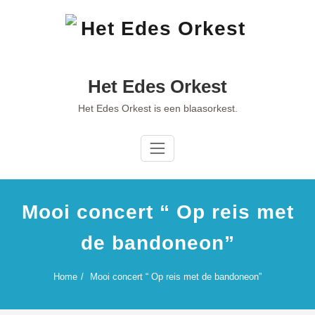
Ga
naar
de
inhoud
Het Edes Orkest
Het Edes Orkest is een blaasorkest.
Mooi concert “ Op reis met
de bandoneon”
Home
Mooi concert “ Op reis met de bandoneon”