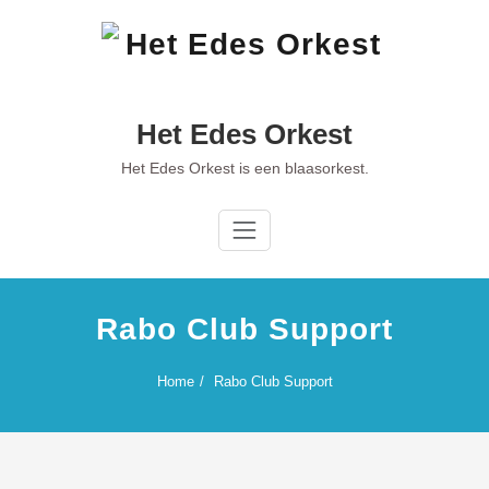
Ga
naar
de
inhoud
Het Edes Orkest
Het Edes Orkest is een blaasorkest.
Rabo Club Support
Home
Rabo Club Support