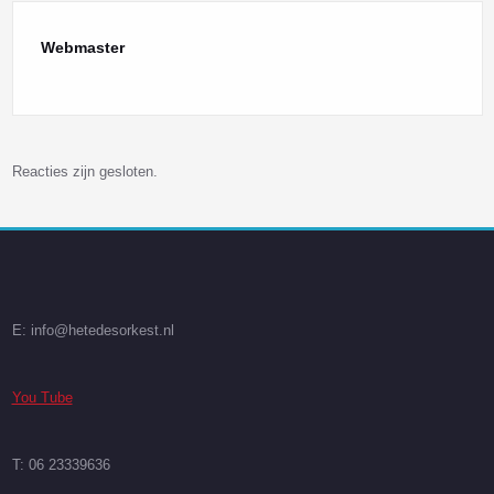
Webmaster
Reacties zijn gesloten.
E: info@hetedesorkest.nl
You Tube
T: 06 23339636