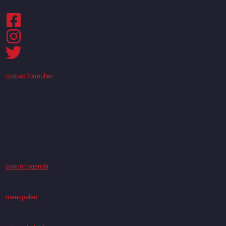
contactformulier
concertagenda
meespelen