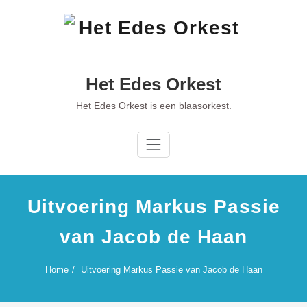
Ga
naar
de
inhoud
Het Edes Orkest
Het Edes Orkest is een blaasorkest.
Uitvoering Markus Passie
van Jacob de Haan
Home
Uitvoering Markus Passie van Jacob de Haan