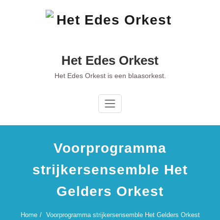
Ga
naar
de
inhoud
Het Edes Orkest
Het Edes Orkest is een blaasorkest.
Voorprogramma
strijkersensemble Het
Gelders Orkest
Home
Voorprogramma strijkersensemble Het Gelders Orkest