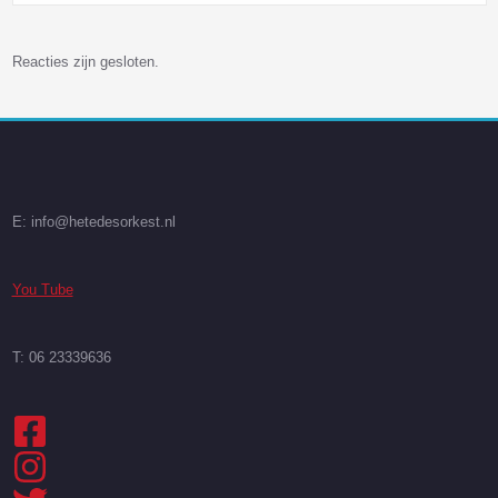
Reacties zijn gesloten.
E: info@hetedesorkest.nl
You Tube
T: 06 23339636