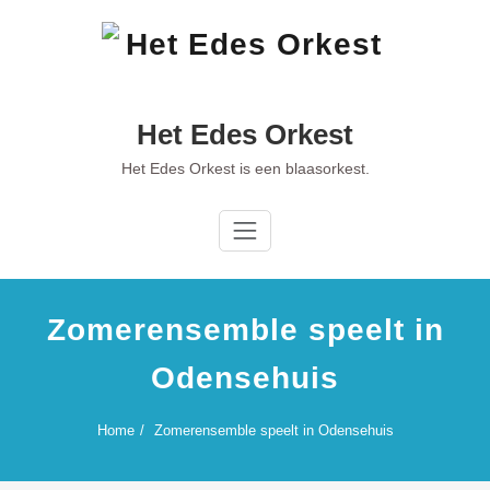
Ga
naar
de
inhoud
Het Edes Orkest
Het Edes Orkest is een blaasorkest.
Zomerensemble speelt in
Odensehuis
Home
Zomerensemble speelt in Odensehuis